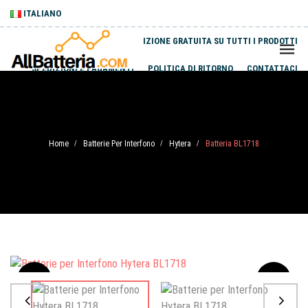
ITALIANO
SPEDIZIONE GRATUITA SU TUTTI I PRODOTTI
SPEDIZIONI E PAGAMENTI
POLITICA DI RITORNO
CONTATTACI
Home
Batterie Per Interfono
Hytera
Batteria BL1718
/
/
/
Sale
-20%