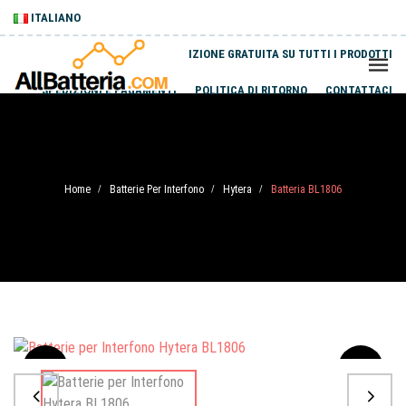
ITALIANO
SPEDIZIONE GRATUITA SU TUTTI I PRODOTTI
SPEDIZIONI E PAGAMENTI
POLITICA DI RITORNO
CONTATTACI
Home
Batterie Per Interfono
Hytera
Batteria BL1806
/
/
/
Sale
-20%