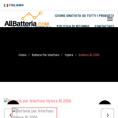
ITALIANO
SPEDIZIONE GRATUITA SU TUTTI I PRODOTTI
SPEDIZIONI E PAGAMENTI
POLITICA DI RITORNO
CONTATTACI
Home
Batterie Per Interfono
Hytera
Batteria BL2006
/
/
/
Sale
-20%