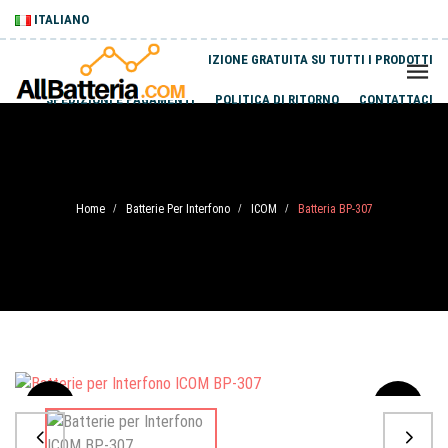
ITALIANO
SPEDIZIONE GRATUITA SU TUTTI I PRODOTTI
SPEDIZIONI E PAGAMENTI
POLITICA DI RITORNO
CONTATTACI
Home
Batterie Per Interfono
ICOM
Batteria BP-307
/
/
/
Sale
-20%