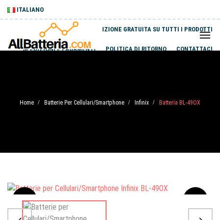
ITALIANO
SPEDIZIONE GRATUITA SU TUTTI I PRODOTTI
SPEDIZIONI E PAGAMENTI
POLITICA DI RITORNO
CONTATTACI
Home
Batterie Per Cellulari/Smartphone
Infinix
Batteria BL-49OX
/
/
/
Sale
-20%