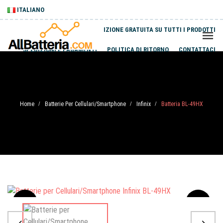
ITALIANO
SPEDIZIONE GRATUITA SU TUTTI I PRODOTTI
SPEDIZIONI E PAGAMENTI
POLITICA DI RITORNO
CONTATTACI
Home
Batterie Per Cellulari/Smartphone
Infinix
Batteria BL-49HX
/
/
/
Sale
-20%