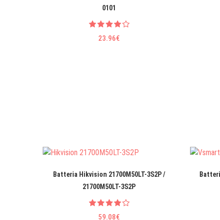
0101
23.96€
Batteria Hikvision 21700M50LT-3S2P /
Batter
21700M50LT-3S2P
59.08€