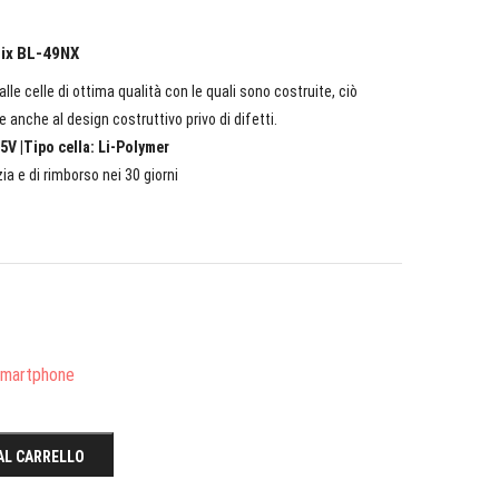
inix BL-49NX
lle celle di ottima qualità con le quali sono costruite, ciò
e anche al design costruttivo privo di difetti.
5V |Tipo cella: Li-Polymer
ia e di rimborso nei 30 giorni
/Smartphone
AL CARRELLO