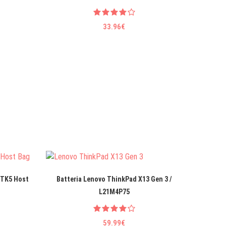
33.96€
RTK5 Host
Batteria Lenovo ThinkPad X13 Gen 3 /
Batt
L21M4P75
59.99€