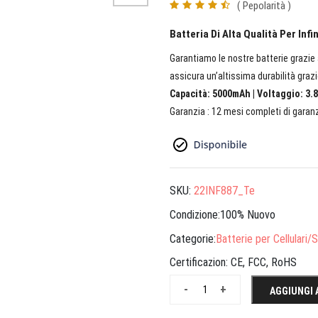
( Pepolarità )
Batteria Di Alta Qualità Per Inf
Garantiamo le nostre batterie grazie a
assicura un’altissima durabilità grazi
Capacità: 5000mAh | Voltaggio: 3.8
Garanzia : 12 mesi completi di garanz
SKU:
22INF887_Te
Condizione:100% Nuovo
Categorie:
Batterie per Cellulari
Certificazion:
CE, FCC, RoHS
-
+
AGGIUNGI 