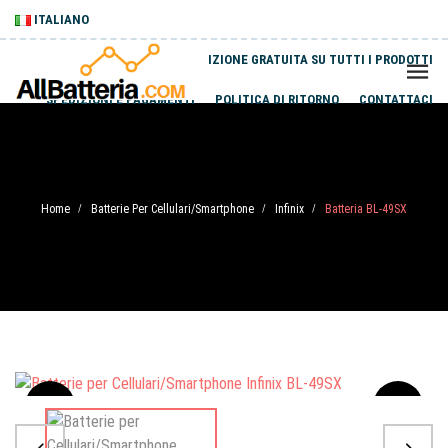
ITALIANO
SPEDIZIONE GRATUITA SU TUTTI I PRODOTTI
SPEDIZIONI E PAGAMENTI
POLITICA DI RITORNO
CONTATTACI
Home
Batterie Per Cellulari/Smartphone
Infinix
Batteria BL-49SX
/
/
/
Sale
-20%