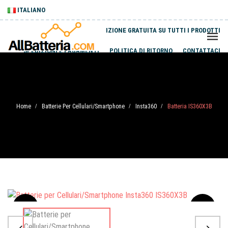
ITALIANO
SPEDIZIONE GRATUITA SU TUTTI I PRODOTTI
SPEDIZIONI E PAGAMENTI
POLITICA DI RITORNO
CONTATTACI
Home
Batterie Per Cellulari/Smartphone
Insta360
Batteria IS360X3B
/
/
/
Sale
-20%