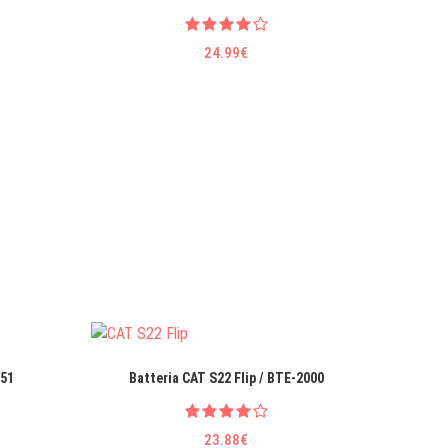
Batter
24.99€
C51
Batteria CAT S22 Flip / BTE-2000
Batter
23.88€