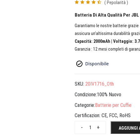
( Pepolarità )
Batteria Di Alta Qualità Per J
Garantiamo le nostre batterie grazie a
assicura un’altissima durabilità grazi
Capacità: 2000mAh | Voltaggio: 3.7
Garanzia : 12 mesi completi di garanz
SKU:
20IV1716_Oth
Condizione:100% Nuovo
Categorie:
Batterie per Cuffie
Certificazion:
CE, FCC, RoHS
-
+
AGGIUNGI 