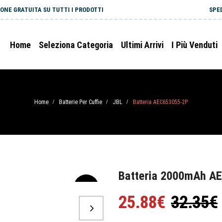
ONE GRATUITA SU TUTTI I PRODOTTI
SPE
Home
Seleziona Categoria
Ultimi Arrivi
I Più Venduti
Home
Batterie Per Cuffie
JBL
Batteria AEC653055-2P
/
/
/
Batteria 2000mAh AE
-20%
25.88€
32.35€