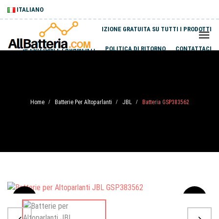
ITALIANO
SPEDIZIONE GRATUITA SU TUTTI I PRODOTTI
SPEDIZIONI E PAGAMENTI
POLITICA DI RITORNO
CONTATTACI
Home
Batterie Per Altoparlanti
JBL
Batteria GSP383562
/
/
/
Sale
-20%