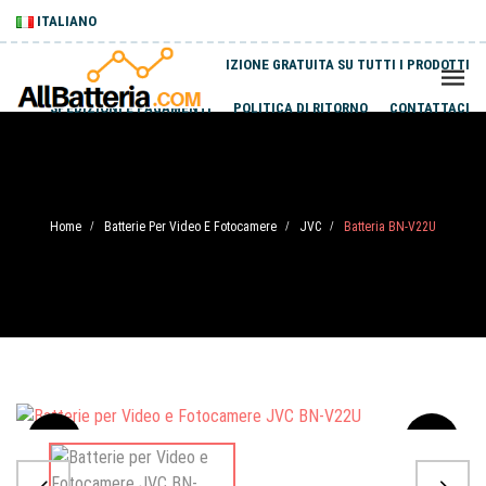
ITALIANO
SPEDIZIONE GRATUITA SU TUTTI I PRODOTTI
SPEDIZIONI E PAGAMENTI
POLITICA DI RITORNO
CONTATTACI
Home
Batterie Per Video E Fotocamere
JVC
Batteria BN-V22U
/
/
/
Sale
-20%