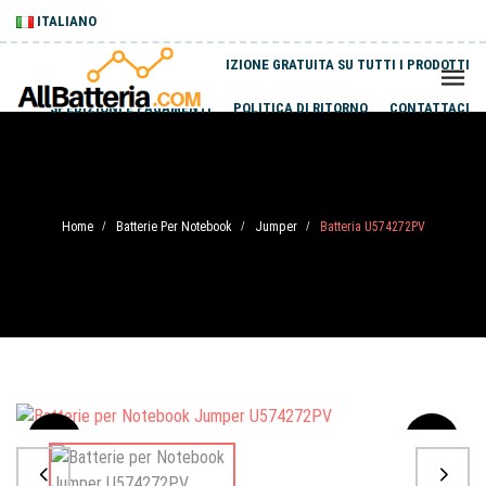
ITALIANO
SPEDIZIONE GRATUITA SU TUTTI I PRODOTTI
SPEDIZIONI E PAGAMENTI
POLITICA DI RITORNO
CONTATTACI
Home
Batterie Per Notebook
Jumper
Batteria U574272PV
/
/
/
Sale
-20%