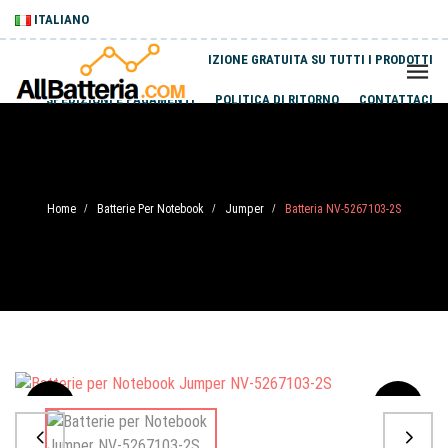
ITALIANO
SPEDIZIONE GRATUITA SU TUTTI I PRODOTTI
SPEDIZIONI E PAGAMENTI
POLITICA DI RITORNO
CONTATTACI
Home
Batterie Per Notebook
Jumper
Batteria NV-5267103-2S
/
/
/
Sale
-20%