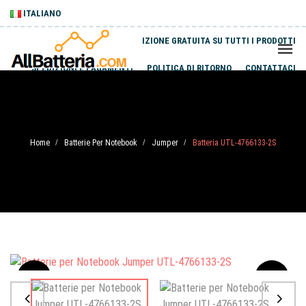
ITALIANO
SPEDIZIONE GRATUITA SU TUTTI I PRODOTTI
SPEDIZIONI E PAGAMENTI
POLITICA DI RITORNO
CONTATTACI
Home
Batterie Per Notebook
Jumper
Batteria UTL-4766133-2S
/
/
/
Sale
-20%