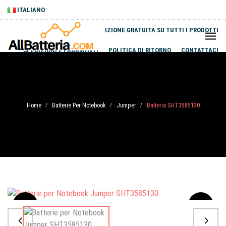
ITALIANO
SPEDIZIONE GRATUITA SU TUTTI I PRODOTTI
SPEDIZIONI E PAGAMENTI
POLITICA DI RITORNO
CONTATTACI
Home
Batterie Per Notebook
Jumper
Batteria SHT3585130
/
/
/
Sale
-20%