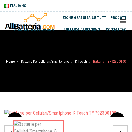
ITALIANO
SPEDIZIONE GRATUITA SU TUTTI I PRODOTTI
SPEDIZIONI E PAGAMENTI
POLITICA DI RITORNO
CONTATTACI
Home
Batterie Per Cellulari/Smartphone
K-Touch
Batteria TYP923D0100
/
/
/
Sale
-20%