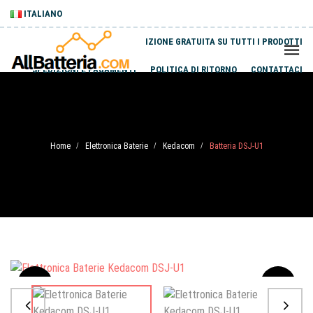
ITALIANO
SPEDIZIONE GRATUITA SU TUTTI I PRODOTTI
SPEDIZIONI E PAGAMENTI
POLITICA DI RITORNO
CONTATTACI
Home
Elettronica Baterie
Kedacom
Batteria DSJ-U1
/
/
/
Sale
-20%