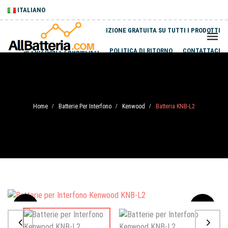
ITALIANO
SPEDIZIONE GRATUITA SU TUTTI I PRODOTTI
SPEDIZIONI E PAGAMENTI
POLITICA DI RITORNO
CONTATTACI
Home
Batterie Per Interfono
Kenwood
Batteria KNB-L2
/
/
/
Sale
-20%