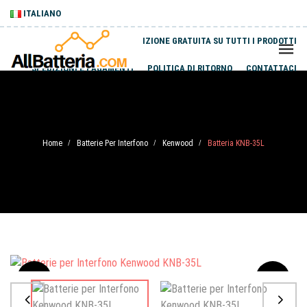
ITALIANO
SPEDIZIONE GRATUITA SU TUTTI I PRODOTTI
SPEDIZIONI E PAGAMENTI
POLITICA DI RITORNO
CONTATTACI
Home
Batterie Per Interfono
Kenwood
Batteria KNB-35L
/
/
/
Sale
-20%