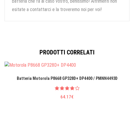
batteria che fa al caso vostro, benissimo! Altrimenti non
esitate a contattarci e la troveremo noi per voi!
PRODOTTI CORRELATI
Batteria Motorola P8668 GP328D+ DP4400 / PMNN4493D
64.17€