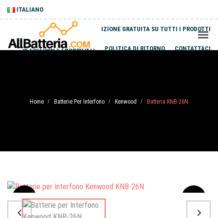
ITALIANO
SPEDIZIONE GRATUITA SU TUTTI I PRODOTTI
SPEDIZIONI E PAGAMENTI
POLITICA DI RITORNO
CONTATTACI
Home
Batterie Per Interfono
Kenwood
Batteria KNB-26N
/
/
/
Sale
-20%