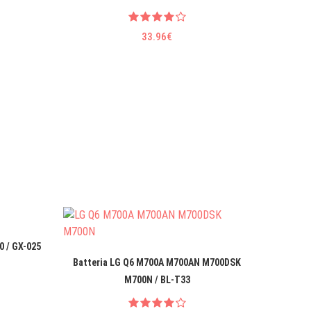
33.96€
0 / GX-025
Ba
Batteria LG Q6 M700A M700AN M700DSK
M700N / BL-T33