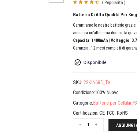
( Pepolarità )
Batteria Di Alta Qualità Per Ki
Garantiamo le nostre batterie grazie a
assicura un’altissima durabilità grazi
Capacità: 1400mAh | Voltaggio: 3.7
Garanzia : 12 mesi completi di garanz
SKU:
22KIN685_Te
Condizione:100% Nuovo
Categorie:
Batterie per Cellulari
Certificazion:
CE, FCC, RoHS
-
+
AGGIUNGI 