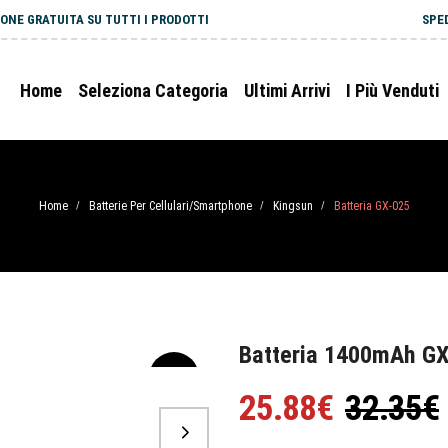
ONE GRATUITA SU TUTTI I PRODOTTI
SPE
Home
Seleziona Categoria
Ultimi Arrivi
I Più Venduti
Home
Batterie Per Cellulari/Smartphone
Kingsun
Batteria GX-025
/
/
/
Batteria 1400mAh GX
-20%
25.88€
32.35€