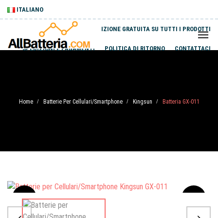
ITALIANO
SPEDIZIONE GRATUITA SU TUTTI I PRODOTTI
SPEDIZIONI E PAGAMENTI
POLITICA DI RITORNO
CONTATTACI
Home
Batterie Per Cellulari/Smartphone
Kingsun
Batteria GX-011
/
/
/
Sale
-20%