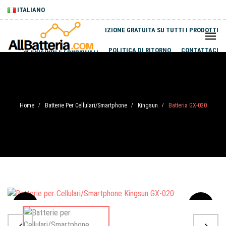
ITALIANO
SPEDIZIONE GRATUITA SU TUTTI I PRODOTTI
SPEDIZIONI E PAGAMENTI
POLITICA DI RITORNO
CONTATTACI
Home
Batterie Per Cellulari/Smartphone
Kingsun
Batteria GX-020
/
/
/
Sale
-20%