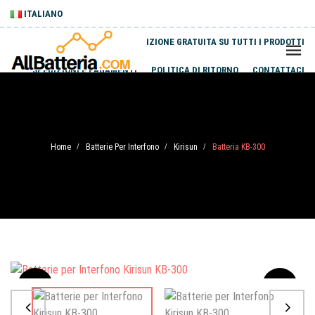
ITALIANO
SPEDIZIONE GRATUITA SU TUTTI I PRODOTTI
SPEDIZIONI E PAGAMENTI
POLITICA DI RITORNO
CONTATTACI
Home
Batterie Per Interfono
Kirisun
Batteria KB-300
/
/
/
Sale
-20%