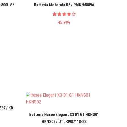
-800UV /
Batteria Motorola R5 / PMNN4889A
Batter
45.99€
567 / KB-
Batteria Hasee Elegant X3 D1 G1 HKNS01
Batteri
HKNS02 / UTL-3987118-2S