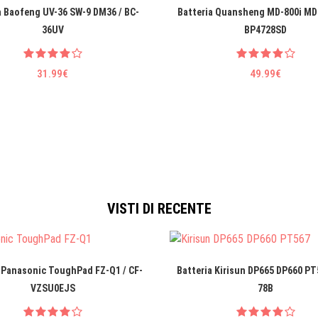
a Baofeng UV-36 SW-9 DM36 / BC-
Batteria Quansheng MD-800i MD
36UV
BP4728SD
31.99€
49.99€
VISTI DI RECENTE
 Panasonic ToughPad FZ-Q1 / CF-
Batteria Kirisun DP665 DP660 PT
VZSU0EJS
78B