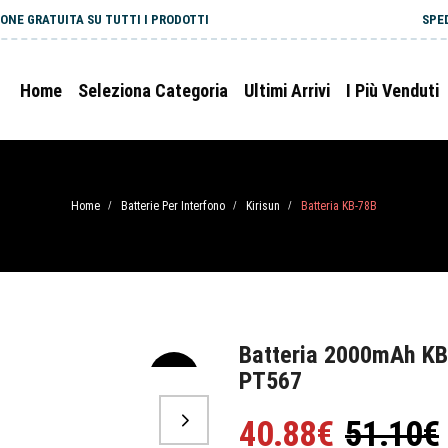
ONE GRATUITA SU TUTTI I PRODOTTI
SPE
Home
Seleziona Categoria
Ultimi Arrivi
I Più Venduti
Home
Batterie Per Interfono
Kirisun
Batteria KB-78B
/
/
/
Batteria 2000mAh KB
PT567
-20%
40.88€
51.10€