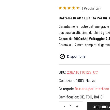
( Pepolarità )
Batteria Di Alta Qualità Per Kir
Garantiamo le nostre batterie grazie a
assicura un’altissima durabilità grazi
Capacità: 2000mAh | Voltaggio: 7.4
Garanzia : 12 mesi completi di garanz
SKU:
23BA10110125_Oth
Condizione:100% Nuovo
Categorie:
Batterie per Interfono
Certificazion:
CE, FCC, RoHS
-
+
AGGIUNGI 