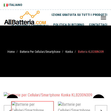
ITALIANO
SPEDIZIONE GRATUITA SU TUTTI I PRODOTTI
SPEDIZIONI E PAGAMENTI
POLITICA DI RITORNO
CONTATTACI
Home
Batterie Per Cellulari/Smartphone
Konka
Batteria KLB200N309
/
/
/
Sale
-20%