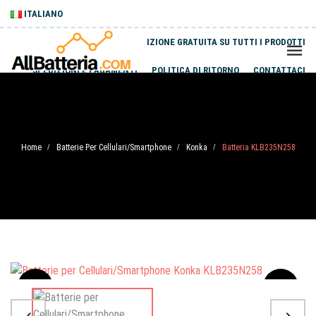
ITALIANO
SPEDIZIONE GRATUITA SU TUTTI I PRODOTTI
SPEDIZIONI E PAGAMENTI
POLITICA DI RITORNO
CONTATTACI
Home
Batterie Per Cellulari/Smartphone
Konka
Batteria KLB235N258
/
/
/
Sale
-20%