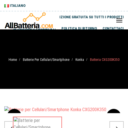
ITALIANO
SPEDIZIONE GRATUITA SU TUTTI I PRODOTTI
SPEDIZIONI E PAGAMENTI
POLITICA DI RITORNO
CONTATTACI
Home
Batterie Per Cellulari/Smartphone
Konka
Batteria CXG200K350
/
/
/
Sale
-20%