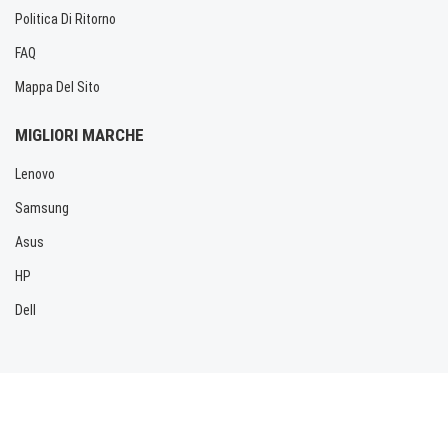
Politica Di Ritorno
FAQ
Mappa Del Sito
MIGLIORI MARCHE
Lenovo
Samsung
Asus
HP
Dell
Copyright © 2026 Allbatteria.com. Tutti i diritti riservati.