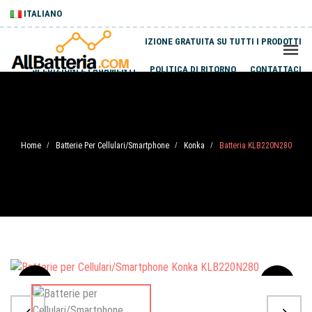
ITALIANO
SPEDIZIONE GRATUITA SU TUTTI I PRODOTTI
SPEDIZIONI E PAGAMENTI
POLITICA DI RITORNO
CONTATTACI
Home
Batterie Per Cellulari/Smartphone
Konka
Batteria KLB220N280
/
/
/
Sale
-20%