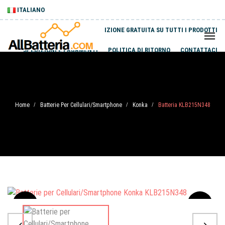
ITALIANO
SPEDIZIONE GRATUITA SU TUTTI I PRODOTTI
SPEDIZIONI E PAGAMENTI
POLITICA DI RITORNO
CONTATTACI
Home
Batterie Per Cellulari/Smartphone
Konka
Batteria KLB215N348
/
/
/
Sale
-20%