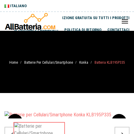
ITALIANO
SPEDIZIONE GRATUITA SU TUTTI I PRODOTTI
SPEDIZIONI E PAGAMENTI
POLITICA DI RITORNO
CONTATTACI
Home
Batterie Per Cellulari/Smartphone
Konka
Batteria KLB195P335
/
/
/
Sale
-20%