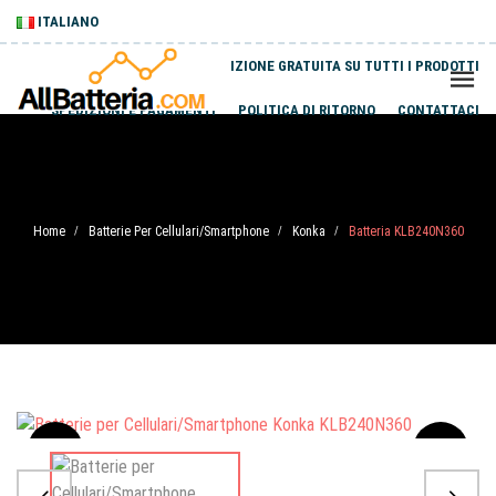
ITALIANO
SPEDIZIONE GRATUITA SU TUTTI I PRODOTTI
SPEDIZIONI E PAGAMENTI
POLITICA DI RITORNO
CONTATTACI
Home
Batterie Per Cellulari/Smartphone
Konka
Batteria KLB240N360
/
/
/
Sale
-20%