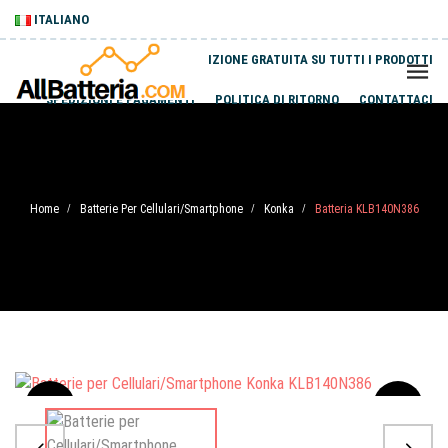
ITALIANO
SPEDIZIONE GRATUITA SU TUTTI I PRODOTTI
SPEDIZIONI E PAGAMENTI
POLITICA DI RITORNO
CONTATTACI
Home
Batterie Per Cellulari/Smartphone
Konka
Batteria KLB140N386
/
/
/
Sale
-20%