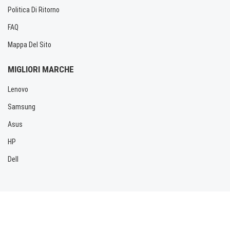
Politica Di Ritorno
FAQ
Mappa Del Sito
MIGLIORI MARCHE
Lenovo
Samsung
Asus
HP
Dell
Copyright © 2026 Allbatteria.com. Tutti i diritti riservati.