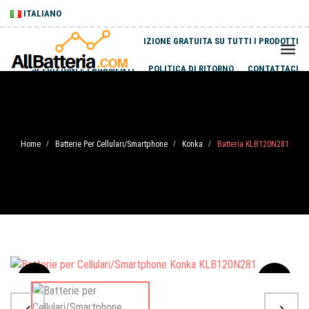
ITALIANO
SPEDIZIONE GRATUITA SU TUTTI I PRODOTTI
SPEDIZIONI E PAGAMENTI
POLITICA DI RITORNO
CONTATTACI
Home
Batterie Per Cellulari/Smartphone
Konka
Batteria KLB120N281
/
/
/
Sale
-20%