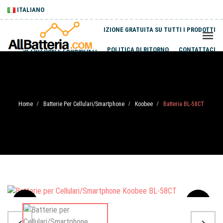
ITALIANO
SPEDIZIONE GRATUITA SU TUTTI I PRODOTTI
SPEDIZIONI E PAGAMENTI
POLITICA DI RITORNO
CONTATTACI
Home
Batterie Per Cellulari/Smartphone
Koobee
Batteria BL-58CT
/
/
/
Sale
-20%