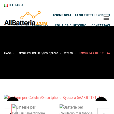
ITALIANO
SPEDIZIONE GRATUITA SU TUTTI I PRODOTTI
SPEDIZIONI E PAGAMENTI
POLITICA DI RITORNO
CONTATTACI
Home
Batterie Per Cellulari/Smartphone
Kyocera
Batteria 5AAXBT121JAA
/
/
/
Sale
-20%