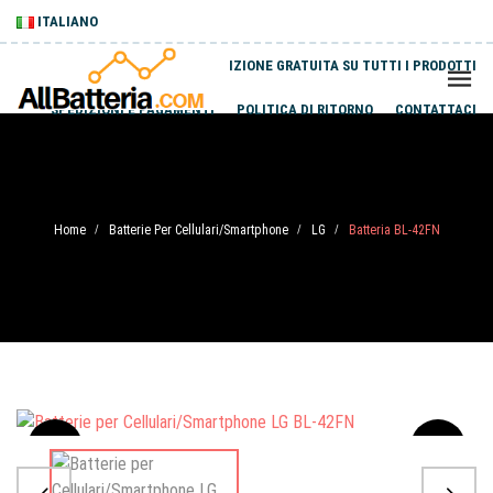
ITALIANO
SPEDIZIONE GRATUITA SU TUTTI I PRODOTTI
SPEDIZIONI E PAGAMENTI
POLITICA DI RITORNO
CONTATTACI
Home
Batterie Per Cellulari/Smartphone
LG
Batteria BL-42FN
/
/
/
Sale
-20%