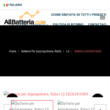
ITALIANO
SPEDIZIONE GRATUITA SU TUTTI I PRODOTTI
SPEDIZIONI E PAGAMENTI
POLITICA DI RITORNO
CONTATTACI
Home
Batterie Per Aspirapolvere, Robot
LG
Batteria EAC63419404
/
/
/
Sale
-20%