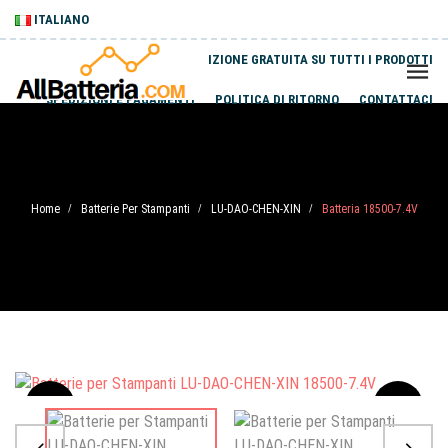
ITALIANO
SPEDIZIONE GRATUITA SU TUTTI I PRODOTTI
SPEDIZIONI E PAGAMENTI
POLITICA DI RITORNO
CONTATTACI
Home
Batterie Per Stampanti
LU-DAO-CHEN-XIN
Batteria 18500-7.4V
/
/
/
Sale
-20%