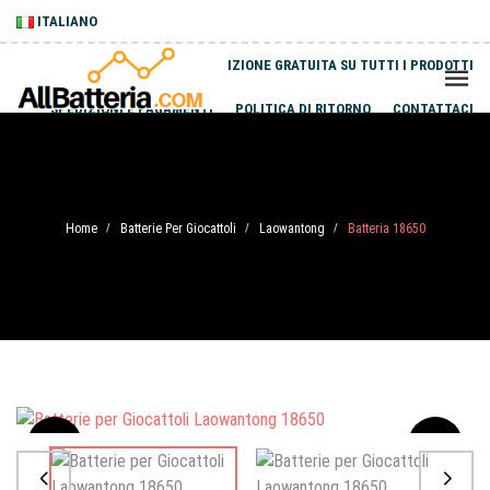
ITALIANO
SPEDIZIONE GRATUITA SU TUTTI I PRODOTTI
SPEDIZIONI E PAGAMENTI
POLITICA DI RITORNO
CONTATTACI
Home
Batterie Per Giocattoli
Laowantong
Batteria 18650
/
/
/
Sale
-20%