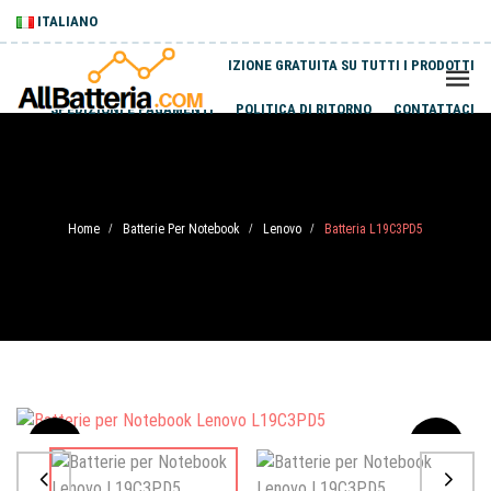
ITALIANO
SPEDIZIONE GRATUITA SU TUTTI I PRODOTTI
SPEDIZIONI E PAGAMENTI
POLITICA DI RITORNO
CONTATTACI
Home
Batterie Per Notebook
Lenovo
Batteria L19C3PD5
/
/
/
Sale
-20%