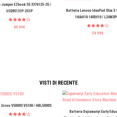
a Jumper EZbook S5 3376125-2S /
Batteria Lenovo IdeaPad Slim 5
U3285131P-2S1P
14IAH10 14IRH10 / L24M3P
49.99€
59.99€
VISTI DI RECENTE
a Urovo V5000S V5100 / HBL5000S
Batteria Dajiamanyi Early Edu