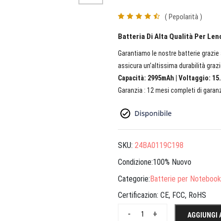
( Pepolarità )
Batteria Di Alta Qualità Per L
Garantiamo le nostre batterie grazie a
assicura un’altissima durabilità grazi
Capacità: 2995mAh | Voltaggio: 15.
Garanzia : 12 mesi completi di garanz
SKU:
24BA0119C198
Condizione:100% Nuovo
Categorie:
Batterie per Notebook
Certificazion:
CE, FCC, RoHS
-
+
AGGIUNGI 