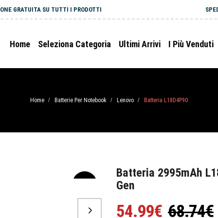
ONE GRATUITA SU TUTTI I PRODOTTI
SPE
Home
Seleziona Categoria
Ultimi Arrivi
I Più Venduti
Home
Batterie Per Notebook
Lenovo
Batteria L18D4P90
/
/
/
Batteria 2995mAh L1
Gen
-20%
54.99€
68.74€