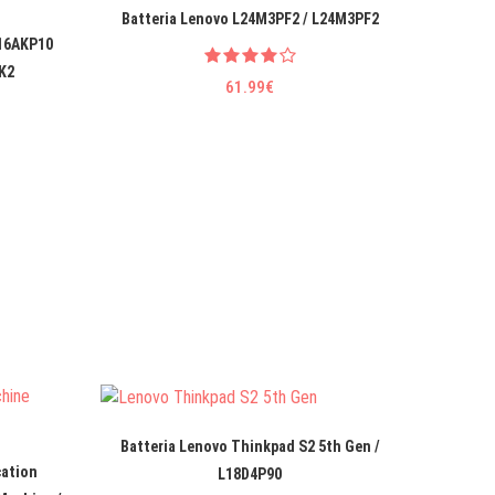
Batteria Lenovo L24M3PF2 / L24M3PF2
Batteri
 16AKP10
K2
61.99€
Batteria Lenovo Thinkpad S2 5th Gen /
Batteria
cation
L18D4P90