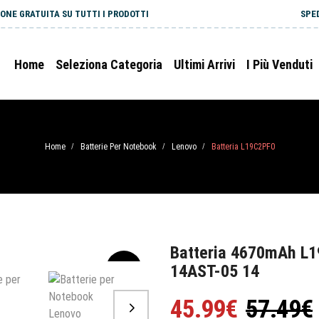
ONE GRATUITA SU TUTTI I PRODOTTI
SPE
Home
Seleziona Categoria
Ultimi Arrivi
I Più Venduti
Home
Batterie Per Notebook
Lenovo
Batteria L19C2PF0
/
/
/
Batteria 4670mAh L1
14AST-05 14
-20%
45.99€
57.49€