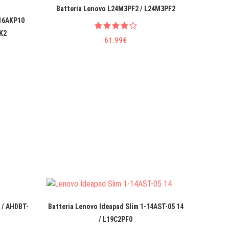
Batteria Lenovo L24M3PF2 / L24M3PF2
Batteri
 16AKP10
K2
61.99€
 / AHDBT-
Batteria Lenovo Ideapad Slim 1-14AST-05 14
Ba
/ L19C2PF0