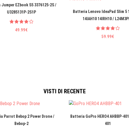
a Jumper EZbook S5 3376125-2S /
Batteria Lenovo IdeaPad Slim 5
U3285131P-2S1P
14IAH10 14IRH10 / L24M3P
49.99€
59.99€
VISTI DI RECENTE
ia Parrot Bebop 2 Power Drone /
Batteria GoPro HERO4 AHBBP-401
Bebop-2
401