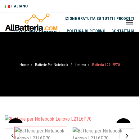
ITALIANO
SPEDIZIONE GRATUITA SU TUTTI I PRODOTTI
SPEDIZIONI E PAGAMENTI
POLITICA DI RITORNO
CONTATTACI
Home
Batterie Per Notebook
Lenovo
Batteria L21L6P70
/
/
/
Sale
-20%