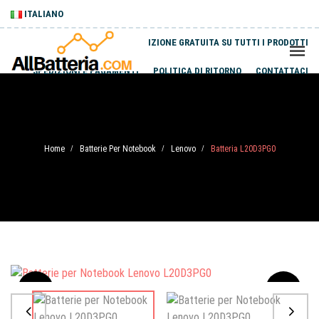
ITALIANO
SPEDIZIONE GRATUITA SU TUTTI I PRODOTTI
SPEDIZIONI E PAGAMENTI
POLITICA DI RITORNO
CONTATTACI
Home
Batterie Per Notebook
Lenovo
Batteria L20D3PG0
/
/
/
Sale
-20%