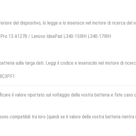
feriore del dispositivo, lo legge e lo inserisce nel motore di ricerca del 
k Pro 13 A1278 / Lenovo IdeaPad L340-15IRH L340-17IRH
 batteria sulla targa dati. Leggi il codice e inseriscilo nel motore di ricer
18C3PF1
ficare il valore riportato sul voltaggio della vostra batteria e fate caso
no compatibili tra loro (quindi se il valore della vostra batteria rientra