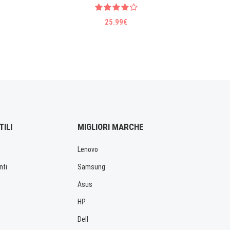
TH-22E T
25.99€
TILI
MIGLIORI MARCHE
Lenovo
nti
Samsung
Asus
HP
Dell