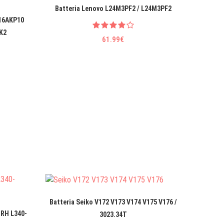
Batteria Lenovo L24M3PF2 / L24M3PF2
Batteri
 16AKP10
K2
61.99€
Batteria Seiko V172 V173 V174 V175 V176 /
IRH L340-
Batteri
3023.34T