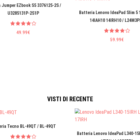
a Jumper EZbook S5 3376125-2S /
Batteria Lenovo IdeaPad Slim 5
U3285131P-2S1P
14IAH10 14IRH10 / L24M3P
49.99€
59.99€
VISTI DI RECENTE
eria Tecno BL-49QT / BL-49QT
Batteria Lenovo IdeaPad L340-15