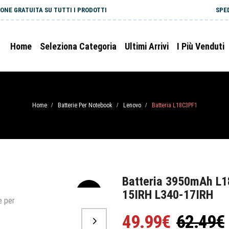
ONE GRATUITA SU TUTTI I PRODOTTI
SPE
Home
Seleziona Categoria
Ultimi Arrivi
I Più Venduti
Home
Batterie Per Notebook
Lenovo
Batteria L18C3PF1
/
/
/
Batteria 3950mAh L1
15IRH L340-17IRH
-20%
49.99€
62.49€