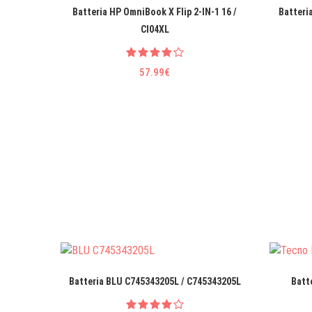
Batteria HP OmniBook X Flip 2-IN-1 16 /
Batteri
CI04XL
57.99€
Batteria BLU C745343205L / C745343205L
Batt