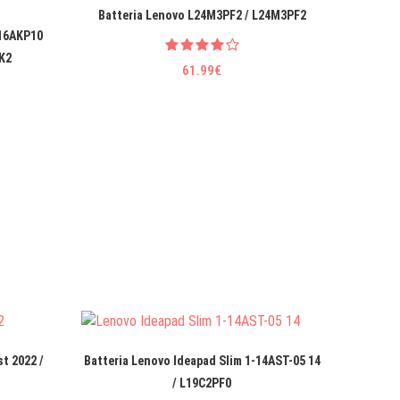
Batteria Lenovo L24M3PF2 / L24M3PF2
Batteri
 16AKP10
K2
61.99€
t 2022 /
Batteria Lenovo Ideapad Slim 1-14AST-05 14
Ba
/ L19C2PF0