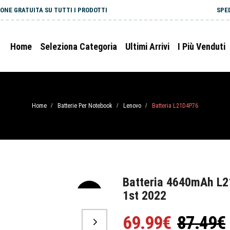
ONE GRATUITA SU TUTTI I PRODOTTI
SPE
Home
Seleziona Categoria
Ultimi Arrivi
I Più Venduti
Home
Batterie Per Notebook
Lenovo
Batteria L21D4P76
/
/
/
Batteria 4640mAh L2
1st 2022
-20%
69.99€
87.49€