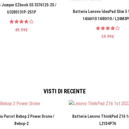
a Jumper EZbook S5 3376125-2S /
Batteria Lenovo IdeaPad Slim 5
U3285131P-2S1P
14IAH10 14IRH10 / L24M3P
49.99€
59.99€
VISTI DI RECENTE
ia Parrot Bebop 2 Power Drone /
Batteria Lenovo ThinkPad Z16 1s
Bebop-2
L21D4P76