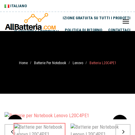
ITALIANO
SPEDIZIONE GRATUITA SU TUTTI I PRODOTTI
SPEDIZIONI E PAGAMENTI
POLITICA DI RITORNO
CONTATTACI
Home
Batterie Per Notebook
Lenovo
Batteria L20C4PE1
/
/
/
Sale
-20%