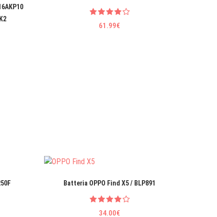
 16AKP10
K2
61.99€
250F
Batteria OPPO Find X5 / BLP891
Batteria
34.00€