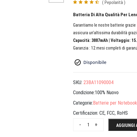
( Pepolarità )
Batteria Di Alta Qualità Per L
Garantiamo le nostre batterie grazie a
assicura un’altissima durabilità grazi
Capacità: 3887mAh | Voltaggio: 15.
Garanzia : 12 mesi completi di garanz
SKU:
23BA11090004
Condizione:100% Nuovo
Categorie:
Batterie per Notebook
Certificazion:
CE, FCC, RoHS
-
+
AGGIUNGI 