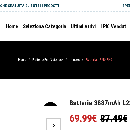
ONE GRATUITA SU TUTTI I PRODOTTI
SPE
Home
Seleziona Categoria
Ultimi Arrivi
I Più Venduti
Home
Batterie Per Notebook
Lenovo
Batteria L22B4PA0
/
/
/
Batteria 3887mAh L
-20%
69.99€
87.49€