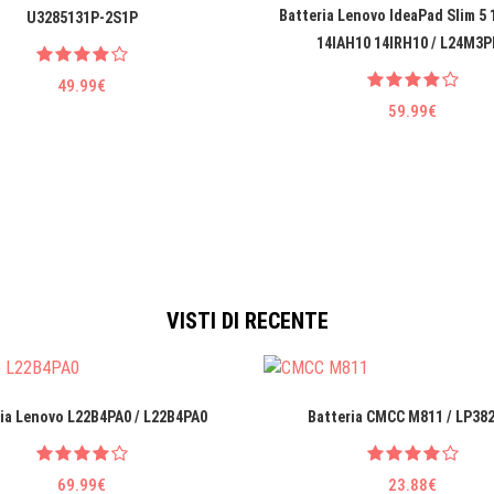
Batteria Lenovo IdeaPad Slim 5
U3285131P-2S1P
14IAH10 14IRH10 / L24M3P
49.99€
59.99€
VISTI DI RECENTE
ia Lenovo L22B4PA0 / L22B4PA0
Batteria CMCC M811 / LP38
69.99€
23.88€